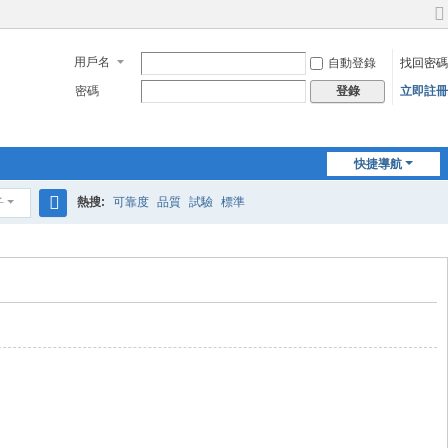
切
換
用戶名
自動登錄
找回密碼
到
寬
密碼
立即註冊
登錄
版
快捷導航
熱搜:
可靠度
品質
試驗
標準
子
搜
索