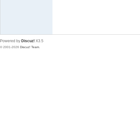
（
T
W
-
Powered by
Discuz!
X3.5
R
© 2001-2026
Discuz! Team
.
E
D
I
F
or
u
m
）