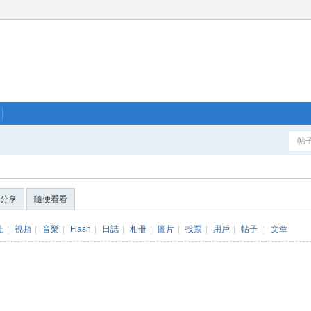
帖
分享
隨便看看
址
|
視頻
|
音樂
|
Flash
|
日誌
|
相冊
|
圖片
|
投票
|
用戶
|
帖子
|
文章