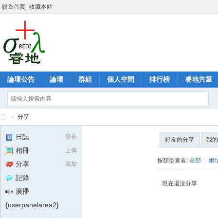
設為首頁
收藏本站
論壇公告
論壇
群組
個人空間
排行榜
睿地共筆
›
分享
睿
日誌
發佈
好友的分享
我的
地
相冊
上傳
可
按類型查看:
全部
|
網
分享
添加
靠
記錄
現在還沒分享
度
廣播
論
{userpanelarea2}
壇