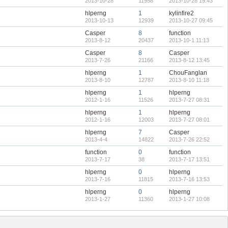
2013-10-28
11958
2013-10-28 19:43
hlperng
1
kylinfire2
2013-10-13
12939
2013-10-27 09:45
Casper
8
function
2013-8-12
20437
2013-10-1 11:13
Casper
8
Casper
2013-7-26
21166
2013-8-12 13:45
hlperng
1
ChouFanglan
2013-8-10
12787
2013-8-10 11:18
hlperng
1
hlperng
2012-1-16
11526
2013-7-27 08:31
hlperng
1
hlperng
2012-1-16
12003
2013-7-27 08:01
hlperng
7
Casper
2013-4-4
14822
2013-7-26 22:52
function
0
function
2013-7-17
38
2013-7-17 13:51
hlperng
0
hlperng
2013-7-16
11815
2013-7-16 13:53
hlperng
0
hlperng
2013-1-27
11360
2013-1-27 10:08