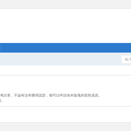
帖
認證考試者，不論有沒有獲得認證，都可以申請為本版塊的當然成員。
務。