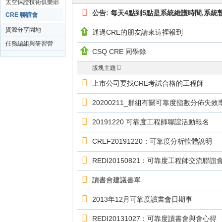
示錄
太空保證技術俱樂部
（
公告:
每天4點到5點是系統維護時間,系統
CRE 聯誼會
T
資源分享園地
通過CRE的朋友請來這裡報到
W
任務編組與研習營
CSQ CRE 同學錄
-
（內部使用）
版塊主題
R
上市公司要找CRE考試合格的工程師
E
D
20200211_群組有關可靠度指數分佈失
I
20191220 可靠度工程師聯誼活動報名
F
or
CREF20191220：可靠度分析軟體說明
u
REDI20150821：可靠度工程師交流聯誼
m
讀書會建議書單
）
2013年12月可靠度讀書會日期事
REDI20131027：可靠度讀書會與會心得