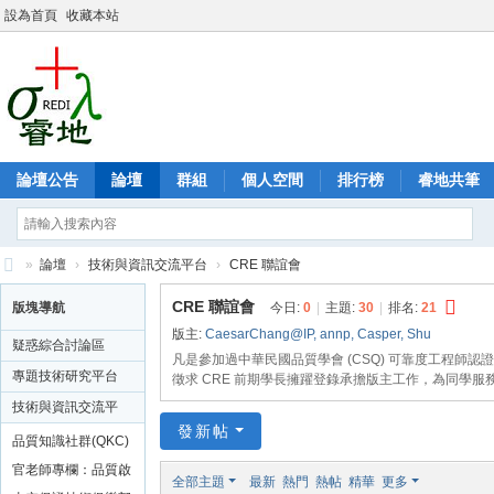
設為首頁
收藏本站
論壇公告
論壇
群組
個人空間
排行榜
睿地共筆
»
論壇
›
技術與資訊交流平台
›
CRE 聯誼會
睿
CRE 聯誼會
版塊導航
今日:
0
|
主題:
30
|
排名:
21
地
版主:
CaesarChang@IP
,
annp
,
Casper
,
Shu
疑惑綜合討論區
可
凡是參加過中華民國品質學會 (CSQ) 可靠度工程師
專題技術研究平台
徵求 CRE 前期學長擁躍登錄承擔版主工作，為同學服
靠
技術與資訊交流平
度
發新帖
台
品質知識社群(QKC)
論
官老師專欄：品質啟
全部主題
最新
熱門
熱帖
精華
更多
壇