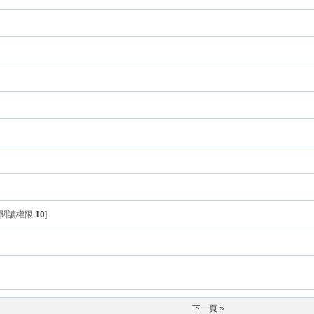
 [閱讀權限
10
]
下一頁 »