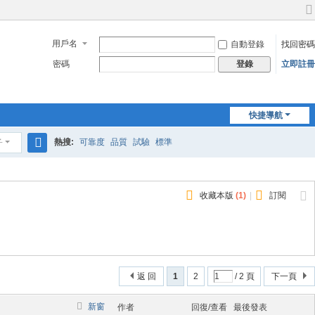
切
換
用戶名
自動登錄
找回密碼
到
寬
密碼
立即註冊
登錄
版
快捷導航
熱搜:
可靠度
品質
試驗
標準
子
搜
索
收藏本版
(
1
)
|
訂閱
返 回
1
2
/ 2 頁
下一頁
新窗
作者
回復/查看
最後發表