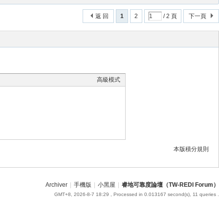
返 回
1
2
/ 2 頁
下一頁
高級模式
本版積分規則
Archiver
|
手機版
|
小黑屋
|
睿地可靠度論壇（TW-REDI Forum）
GMT+8, 2026-8-7 18:29
, Processed in 0.013167 second(s), 11 queries .