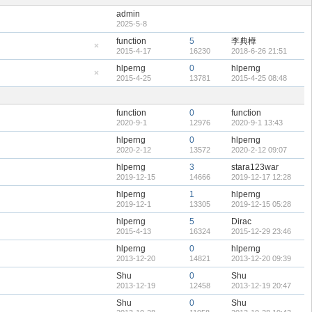
admin
2025-5-8
function
5
李典樺
2015-4-17
16230
2018-6-26 21:51
隱
藏
hlperng
0
hlperng
置
2015-4-25
13781
2015-4-25 08:48
頂
隱
帖
藏
置
頂
function
0
function
帖
2020-9-1
12976
2020-9-1 13:43
hlperng
0
hlperng
2020-2-12
13572
2020-2-12 09:07
hlperng
3
stara123war
2019-12-15
14666
2019-12-17 12:28
hlperng
1
hlperng
2019-12-1
13305
2019-12-15 05:28
hlperng
5
Dirac
2015-4-13
16324
2015-12-29 23:46
hlperng
0
hlperng
2013-12-20
14821
2013-12-20 09:39
Shu
0
Shu
2013-12-19
12458
2013-12-19 20:47
Shu
0
Shu