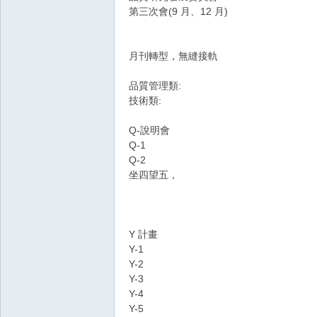
第三次會(9 月、12 月)
（
T
月刊轉型，無縫接軌
W
-
品質管理類:
R
技術類:
E
Q-說明會
D
Q-1
Q-2
I
坐四望五，
F
or
u
Y 計畫
m
Y-1
）
Y-2
Y-3
Y-4
Y-5