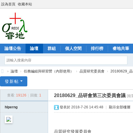
設為首頁
收藏本站
論壇公告
論壇
群組
個人空間
排行榜
睿地共筆
»
論壇
›
任務編組與研習營（內部使用）
›
品質研究委員會
›
2018062
睿
發新帖
地
20180629_品研會第三次委員會議
查看:
19126
|
回復:
1
[複
可
靠
hlperng
發表於 2018-7-26 14:45:48
|
顯示全部樓層
度
論
壇
品質研究發展委員會