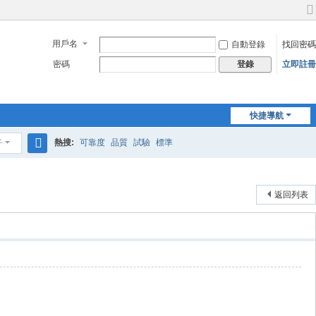
切
換
用戶名
自動登錄
找回密碼
到
寬
密碼
立即註冊
登錄
版
快捷導航
熱搜:
可靠度
品質
試驗
標準
子
搜
索
返回列表