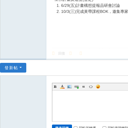
1. 6/29(五)計畫構想提報品研會討論
2. 10/3(三)完成黃帶課程BOK，邀
回復
發新帖