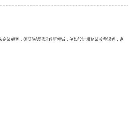
略未來企業顧客，須研議認證課程新領域，例如設計服務業黃帶課程，進