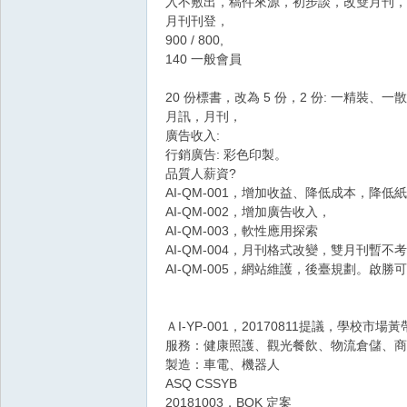
入不敷出，稿件來源，初步談，改雙月刊，增加篇幅。
月刊刊登，
900 / 800,
140 一般會員
20 份標書，改為 5 份，2 份: 一精裝
月訊，月刊，
廣告收入:
行銷廣告: 彩色印製。
品質人薪資?
AI-QM-001，增加收益、降低成本，降
AI-QM-002，增加廣告收入，
AI-QM-003，軟性應用探索
AI-QM-004，月刊格式改變，雙月刊暫不
AI-QM-005，網站維護，後臺規劃。啟
ＡI-YP-001，20170811提議，學校市場
服務：健康照護、觀光餐飲、物流倉儲、商
製造：車電、機器人
ASQ CSSYB
20181003，BOK 定案