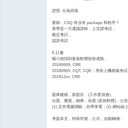
證照: 分為四張
業師，CSQ 有沒有 package 和程序？
黃帶是一天通識課程，上完課考試，
鑑定考試，
認證考試
E 計畫
楊小姐找到套裝軟體技術成熟，
20180609, CRE
20180903, CQT, CQE；考前上機模擬考試
201812xx, CRE
題庫建檔，新題目，(工作委員會)、
出題、審題，納庫，命題 (套裝軟體)，公
(1) 定所電腦測驗，自帶筆電；(2) 網站線
考題本文，特殊符號，公式，自動轉換，