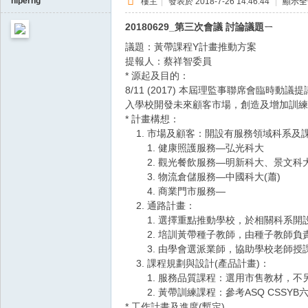
hlperng
樓主
|
發表於 2018-7-26 14:46:44
|
顯示全
20180629_第三次會議 討論議題ㄧ
議題：黃帶課程Y計畫推動方案
提報人：蔡祥智委員
* 源起及目的：
8/11 (2017) 本屆理監事聯席會
入學校開發未來顧客市場，創造及增加訓練
* 計畫構想：
1. 市場及顧客：開設有服務領域科系及
1. 健康照護服務—弘光科大
2. 觀光餐飲服務—明新科大、景文科大
3. 物流倉儲服務—中國科大(蕭)
4. 商業門市服務—
2. 通路計畫：
1. 選擇重點推動學校，於相關科系開
2. 培訓黃帶種子教師，由種子教師負
3. 由學會選派業師，協助學校老師授
3. 課程規劃與設計(產品計畫)：
1. 服務品質課程：選用市售教材，不
2. 黃帶訓練課程：參考ASQ CSSY
* 工作計畫及進度(暫定)