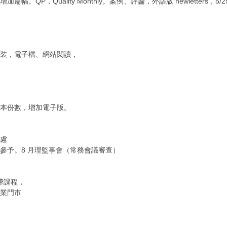
QP，Quality Monthly。案例、評論，外語版 newletters，5/
、一散裝，電子檔、網站閱讀，
低紙本份數，增加電子版。
考慮
勝可參予。8 月理監事會（常務會議審查）
黃帶課程，
業門市