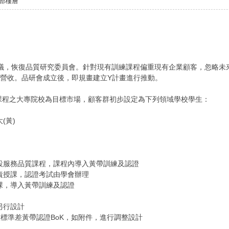
部樓層
臨時動議提議，恢復品質研究委員會。針對現有訓練課程偏重現有企業顧客，忽
營收。品研會成立後，即規畫建立Y計畫進行推動。
課程之大專院校為目標市場，顧客群初步設定為下列領域學校學生：
(黃)
設服務品質課程，課程內導入黃帶訓練及認證
責授課，認證考試由學會辦理
課，導入黃帶訓練及認證
另行設計
B六標準差黃帶認證BoK，如附件，進行調整設計