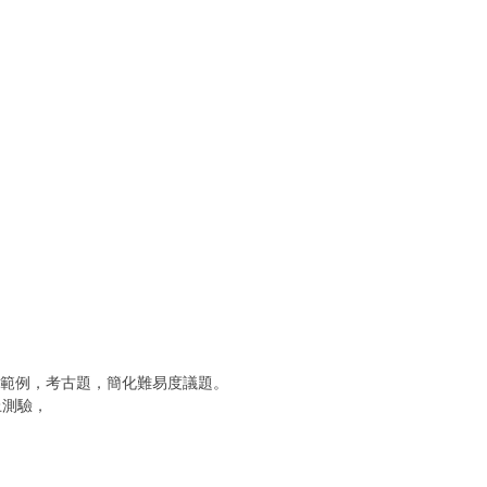
告範例，考古題，簡化難易度議題。
上測驗，