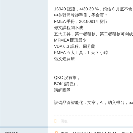
16949 認證，4/30 39 %，預估 6 月底不會
中英對照教師手冊，學會買？
FMEA 手冊，20180914 發行
條文課程開不成
五大工具，第一者稽核、第二者稽核可開成
MFMEA 開班最少
VDA 6.3 課程、周芳蘭
FMEA 五大工具，1 天 7 小時
張文煌開班
QKC 沒有推，
BOK (講義)，
講師團隊
設備品管智能化，文章，AI，納入機台，pan
回復